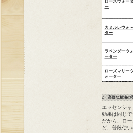
ローズウォー
ー
カミルレウォ
ター
ラベンダーウ
ーター
ローズマリー
ォーター
2 高価な精油の
エッセンシャ
効果は同じで
だから、ロー
ど、普段使い