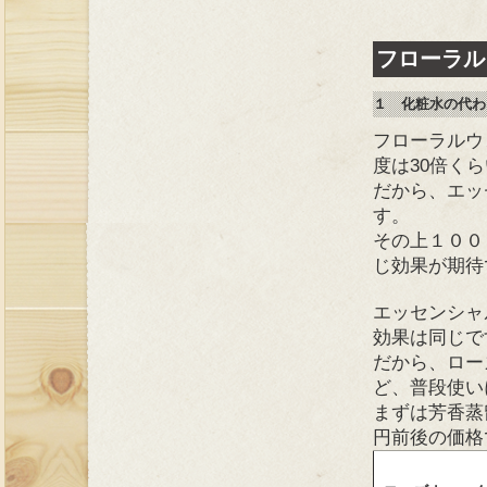
フローラルウ
１ 化粧水の代わ
フローラルウ
度は30倍く
だから、エッ
す。
その上１００
じ効果が期待
エッセンシャ
効果は同じで
だから、ロー
ど、普段使い
まずは芳香蒸留
円前後の価格