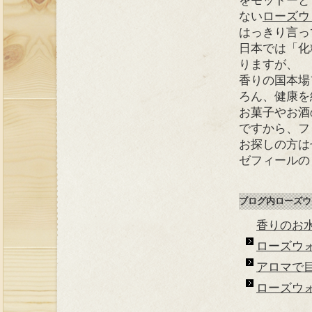
をモットーと
ない
ローズウ
はっきり言っ
日本では「化
りますが、
香りの国本場
ろん、健康を
お菓子やお酒
ですから、フ
お探しの方は
ゼフィールの
ブログ内ローズウ
香りのお
ローズウ
アロマで
ローズウ