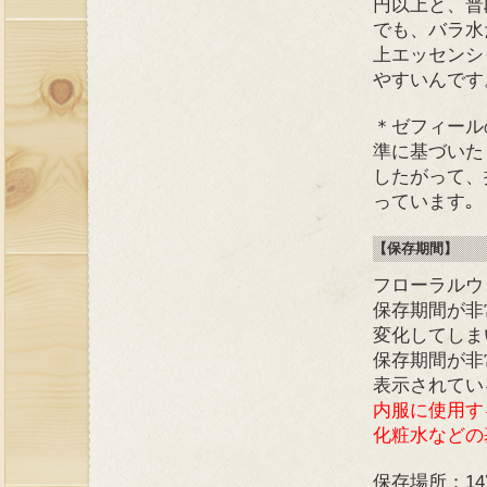
円以上と、普
でも、バラ水
上エッセンシ
やすいんです
＊ゼフィール
準に基づいた
したがって、
っています｡
【保存期間】
フローラルウ
保存期間が非
変化してしま
保存期間が非
表示されてい
内服に使用す
化粧水などの
保存場所：1