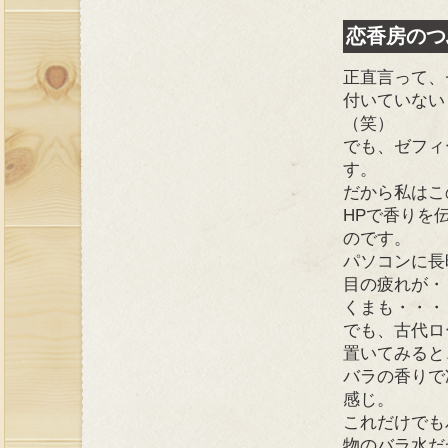
恋香房のつ
正直言って、
付いていない
（笑）
でも、ゼフィ
す。
だから私はこ
HPで香りを
のです。
パソコンに長
目の疲れが・
くまも・・・
でも、古代ロ
置いてみると
バラの香りで
感じ。
これだけでも
物のバラ水だ