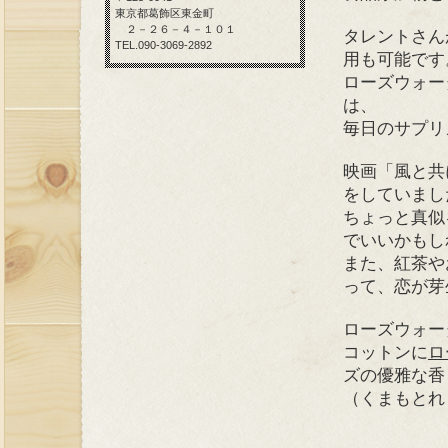
東京都葛飾区東金町
２－２６－４－１０１
タレントさん
TEL.090-3069-2892
用も可能です
ローズウォー
は、
毎日のサプリ
映画「風と共
をしていまし
ちょっと真似
でいいかもし
また、紅茶や
って、恋が芽
ローズウォー
コットンに
ロ
ズの優雅な香
（くまもとれ