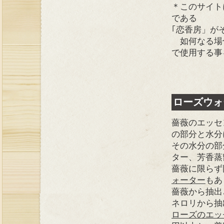
＊このサイト
である
｢恋香房」が
如何なる場
で使用する事
ローズウォ
薔薇のエッセ
の部分と水分
その水分の部
ター、芳香蒸
薔薇に限らず
ォーター
もあ
薔薇から抽出
ネロリから抽
ローズのエッ