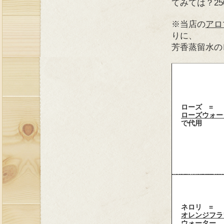
てみては？25
※当店の
アロ
りに、
芳香蒸留水の
ローズ =
ローズウォー
で代用
ネロリ =
オレンジフラ
ウォーター