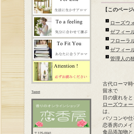
【このページ
ローズウ
ゼフィー
フローラル
ゼフィー
管理人の
古代ローマ時
留水で
Tweet
目の疲れをと
ローズウォー
は、
パソコンや仕
恋香房のメイ
食品添加物と
〒125-0041